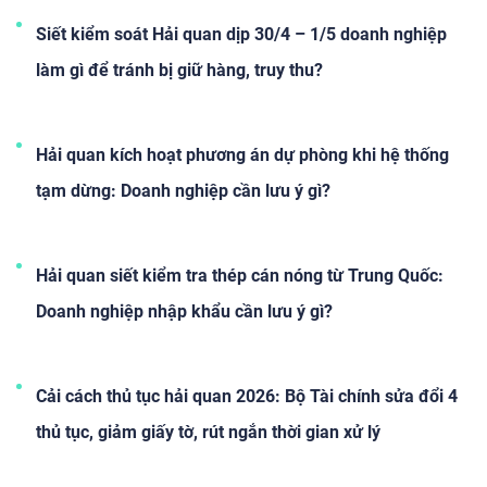
rủi ro. Với doanh nghiệp logistics, forwarder, sản xuất xuất khẩu
hay đại lý hải quan, cuộc chơi mới sẽ không còn dựa vào kinh
Siết kiểm soát Hải quan dịp 30/4 – 1/5 doanh nghiệp
nghiệm xử lý hồ sơ hay “quan hệ cửa khẩu”, mà chuyển sang
làm gì để tránh bị giữ hàng, truy thu?
năng lực số hóa, tuân thủ và quản trị dữ liệu.
Hải quan kích hoạt phương án dự phòng khi hệ thống
tạm dừng: Doanh nghiệp cần lưu ý gì?
Hải quan siết kiểm tra thép cán nóng từ Trung Quốc:
Doanh nghiệp nhập khẩu cần lưu ý gì?
Cải cách thủ tục hải quan 2026: Bộ Tài chính sửa đổi 4
thủ tục, giảm giấy tờ, rút ngắn thời gian xử lý