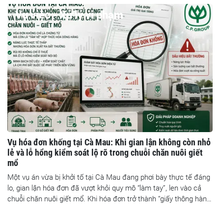
Vụ việc - Xử lý vi phạm
Vụ hóa đơn khống tại Cà Mau: Khi gian lận không còn nhỏ
lẻ và lỗ hổng kiểm soát lộ rõ trong chuỗi chăn nuôi giết
mổ
Một vụ án vừa bị khởi tố tại Cà Mau đang phơi bày thực tế đáng
lo, gian lận hóa đơn đã vượt khỏi quy mô “làm tay”, len vào cả
chuỗi chăn nuôi giết mổ. Khi hóa đơn trở thành “giấy thông hành”
cho hàng hóa, chỉ một mắt xích bị buông lỏng có thể kéo theo