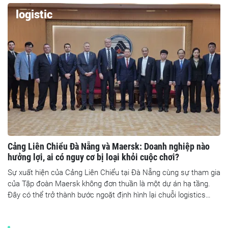
logistic
Cảng Liên Chiểu Đà Nẵng và Maersk: Doanh nghiệp nào
hưởng lợi, ai có nguy cơ bị loại khỏi cuộc chơi?
Sự xuất hiện của Cảng Liên Chiểu tại Đà Nẵng cùng sự tham gia
của Tập đoàn Maersk không đơn thuần là một dự án hạ tầng.
Đây có thể trở thành bước ngoặt định hình lại chuỗi logistics
miền Trung, mở ra cơ hội rõ rệt cho một số doanh nghiệp, nhưng
cũng đồng thời đặt ra sức ép sàng lọc khắc nghiệt với phần còn