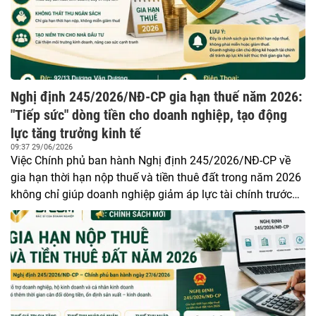
Nghị định 245/2026/NĐ-CP gia hạn thuế năm 2026:
"Tiếp sức" dòng tiền cho doanh nghiệp, tạo động
lực tăng trưởng kinh tế
09:37 29/06/2026
Việc Chính phủ ban hành Nghị định 245/2026/NĐ-CP về
gia hạn thời hạn nộp thuế và tiền thuê đất trong năm 2026
không chỉ giúp doanh nghiệp giảm áp lực tài chính trước
mắt mà còn được kỳ vọng tạo thêm dư địa phục hồi sản
xuất, thúc đẩy tăng trưởng kinh tế và củng cố niềm tin của
cộng đồng đầu tư. Tuy nhiên, đây chỉ là chính sách gia hạn
nghĩa vụ thuế, không phải miễn hay giảm thuế, nên doanh
nghiệp vẫn cần chủ động kế hoạch tài chính để tránh áp
lực khi đến thời điểm phải nộp.