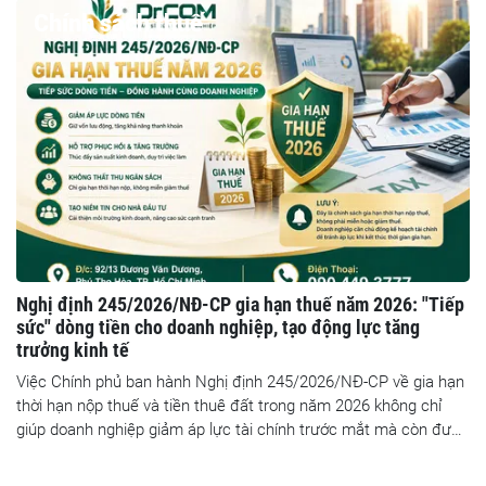
Chính sách thuế
Nghị định 245/2026/NĐ-CP gia hạn thuế năm 2026: "Tiếp
sức" dòng tiền cho doanh nghiệp, tạo động lực tăng
trưởng kinh tế
Việc Chính phủ ban hành Nghị định 245/2026/NĐ-CP về gia hạn
thời hạn nộp thuế và tiền thuê đất trong năm 2026 không chỉ
giúp doanh nghiệp giảm áp lực tài chính trước mắt mà còn được
kỳ vọng tạo thêm dư địa phục hồi sản xuất, thúc đẩy tăng
trưởng kinh tế và củng cố niềm tin của cộng đồng đầu tư. Tuy