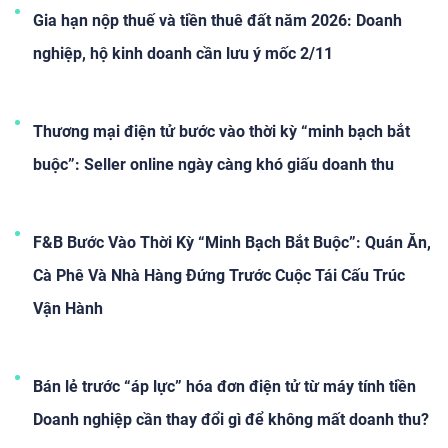
nhiên, đây chỉ là chính sách gia hạn nghĩa vụ thuế, không phải
Gia hạn nộp thuế và tiền thuê đất năm 2026: Doanh
miễn hay giảm thuế, nên doanh nghiệp vẫn cần chủ động kế
nghiệp, hộ kinh doanh cần lưu ý mốc 2/11
hoạch tài chính để tránh áp lực khi đến thời điểm phải nộp.
Thương mại điện tử bước vào thời kỳ “minh bạch bắt
buộc”: Seller online ngày càng khó giấu doanh thu
F&B Bước Vào Thời Kỳ “Minh Bạch Bắt Buộc”: Quán Ăn,
Cà Phê Và Nhà Hàng Đứng Trước Cuộc Tái Cấu Trúc
Vận Hành
Bán lẻ trước “áp lực” hóa đơn điện tử từ máy tính tiền
Doanh nghiệp cần thay đổi gì để không mất doanh thu?