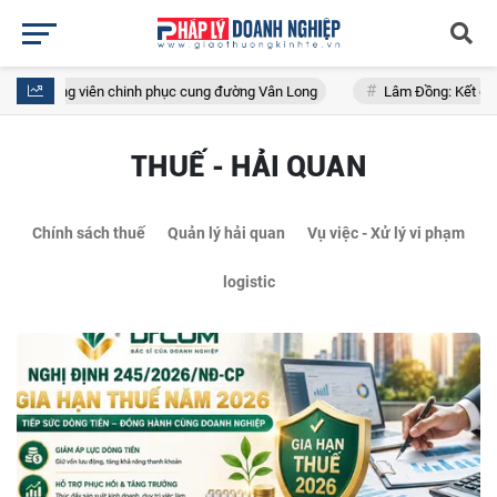
ên chinh phục cung đường Vân Long
Lâm Đồng: Kết quả Gói thầu số 5 đ
THUẾ - HẢI QUAN
Chính sách thuế
Quản lý hải quan
Vụ việc - Xử lý vi phạm
logistic