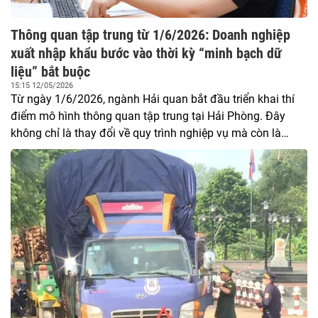
Thông quan tập trung từ 1/6/2026: Doanh nghiệp
xuất nhập khẩu bước vào thời kỳ “minh bạch dữ
liệu” bắt buộc
15:15 12/05/2026
Từ ngày 1/6/2026, ngành Hải quan bắt đầu triển khai thí
điểm mô hình thông quan tập trung tại Hải Phòng. Đây
không chỉ là thay đổi về quy trình nghiệp vụ mà còn là
bước chuyển lớn trong cách quản lý hoạt động xuất nhập
khẩu bằng dữ liệu và quản trị rủi ro. Với doanh nghiệp
logistics, forwarder, sản xuất xuất khẩu hay đại lý hải quan,
cuộc chơi mới sẽ không còn dựa vào kinh nghiệm xử lý hồ
sơ hay “quan hệ cửa khẩu”, mà chuyển sang năng lực số
hóa, tuân thủ và quản trị dữ liệu.