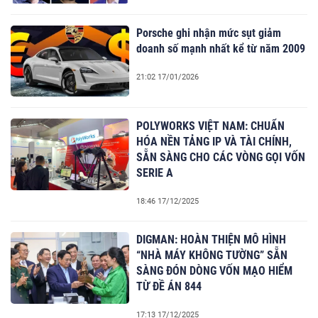
Porsche ghi nhận mức sụt giảm
doanh số mạnh nhất kể từ năm 2009
21:02 17/01/2026
POLYWORKS VIỆT NAM: CHUẨN
HÓA NỀN TẢNG IP VÀ TÀI CHÍNH,
SẴN SÀNG CHO CÁC VÒNG GỌI VỐN
SERIE A
18:46 17/12/2025
DIGMAN: HOÀN THIỆN MÔ HÌNH
“NHÀ MÁY KHÔNG TƯỜNG” SẴN
SÀNG ĐÓN DÒNG VỐN MẠO HIỂM
TỪ ĐỀ ÁN 844
17:13 17/12/2025