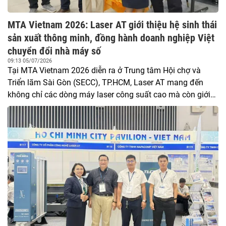
MTA Vietnam 2026: Laser AT giới thiệu hệ sinh thái
sản xuất thông minh, đồng hành doanh nghiệp Việt
chuyển đổi nhà máy số
09:13 05/07/2026
Tại MTA Vietnam 2026 diễn ra ở Trung tâm Hội chợ và
Triển lãm Sài Gòn (SECC), TP.HCM, Laser AT mang đến
không chỉ các dòng máy laser công suất cao mà còn giới
thiệu hệ sinh thái giải pháp sản xuất thông minh tích hợp
tự động hóa, quản lý số và công nghệ AI. Với định hướng
phát triển đồng bộ từ cắt, hàn, làm sạch laser đến kho
thông minh và dây chuyền tự động, doanh nghiệp đang
khẳng định vị thế là nhà cung cấp giải pháp toàn diện cho
ngành cơ khí chế tạo hiện đại.