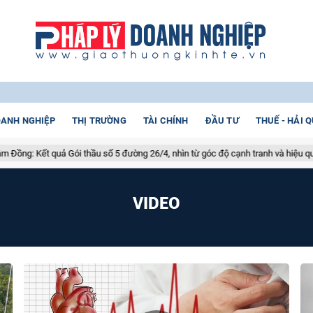
ANH NGHIỆP
THỊ TRƯỜNG
TÀI CHÍNH
ĐẦU TƯ
THUẾ - HẢI 
quả Gói thầu số 5 đường 26/4, nhìn từ góc độ cạnh tranh và hiệu quả đầu tư cô
VIDEO