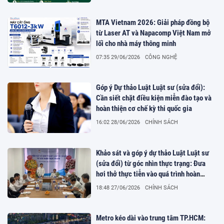
MTA Vietnam 2026: Giải pháp đồng bộ
từ Laser AT và Napacomp Việt Nam mở
lối cho nhà máy thông minh
07:35 29/06/2026
CÔNG NGHỆ
Góp ý Dự thảo Luật Luật sư (sửa đổi):
Cần siết chặt điều kiện miễn đào tạo và
hoàn thiện cơ chế kỳ thi quốc gia
16:02 28/06/2026
CHÍNH SÁCH
Khảo sát và góp ý dự thảo Luật Luật sư
(sửa đổi) từ góc nhìn thực trạng: Đưa
hơi thở thực tiễn vào quá trình hoàn
thiện pháp luật
18:48 27/06/2026
CHÍNH SÁCH
Metro kéo dài vào trung tâm TP.HCM: