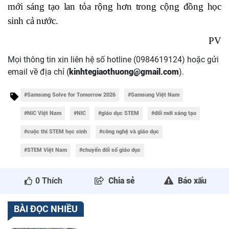
mới sáng tạo lan tỏa rộng hơn trong cộng đồng học
sinh cả nước.
PV
Mọi thông tin xin liên hệ số hotline (0984619124) hoặc gửi
email về địa chỉ (
kinhtegiaothuong@gmail.com
).
#Samsung Solve for Tomorrow 2026
#Samsung Việt Nam
#NIC Việt Nam
#NIC
#giáo dục STEM
#đổi mới sáng tạo
#cuộc thi STEM học sinh
#công nghệ và giáo dục
#STEM Việt Nam
#chuyển đổi số giáo dục
0
Thích
Chia sẻ
Báo xấu
BÀI ĐỌC NHIỀU