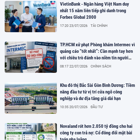
VietinBank - Ngân hàng Việt Nam duy
nhất 15 năm liên tiếp ghi danh trong
Forbes Global 2000
17:20 23/07/2026
TÀI CHÍNH
TP.HCM xử phạt Phòng khám Intermec vì
quảng cáo “tốt nhất”: Cần mạnh tay hơn
với chiêu trò đánh vào niềm tin người
bệnh
08:17 22/07/2026
CHÍNH SÁCH
Khu đô thị Bắc Sài Gòn Bình Dương: Tiềm
năng đầu tư từ vị trí cửa ngõ công
nghiệp và dư địa tăng giá dài hạn
10:35 20/07/2026
ĐẦU TƯ
Novaland rót hơn 2.050 tỷ đồng cho hai
công ty con trả nợ: Cổ đông đối mặt bài
toán pha loãng