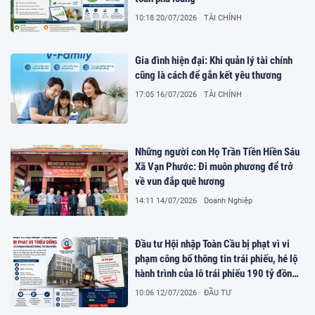
10:18 20/07/2026
TÀI CHÍNH
Gia đình hiện đại: Khi quản lý tài chính
cũng là cách để gắn kết yêu thương
17:05 16/07/2026
TÀI CHÍNH
Những người con Họ Trần Tiền Hiền Sáu
Xã Vạn Phước: Đi muôn phương để trở
về vun đắp quê hương
14:11 14/07/2026
Doanh Nghiệp
Đầu tư Hội nhập Toàn Cầu bị phạt vì vi
phạm công bố thông tin trái phiếu, hé lộ
hành trình của lô trái phiếu 190 tỷ đồng
đầu tư dự án NO7 Giang Biên, Hà Nội
10:06 12/07/2026
ĐẦU TƯ