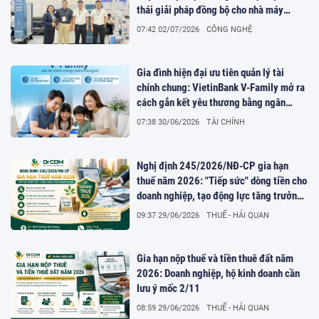
thái giải pháp đồng bộ cho nhà máy
thông minh tại TP.HCM
07:42 02/07/2026
CÔNG NGHỆ
Gia đình hiện đại ưu tiên quản lý tài
chính chung: VietinBank V-Family mở ra
cách gắn kết yêu thương bằng ngân
hàng số
07:38 30/06/2026
TÀI CHÍNH
Nghị định 245/2026/NĐ-CP gia hạn
thuế năm 2026: "Tiếp sức" dòng tiền cho
doanh nghiệp, tạo động lực tăng trưởng
kinh tế
09:37 29/06/2026
THUẾ - HẢI QUAN
Gia hạn nộp thuế và tiền thuê đất năm
2026: Doanh nghiệp, hộ kinh doanh cần
lưu ý mốc 2/11
08:59 29/06/2026
THUẾ - HẢI QUAN