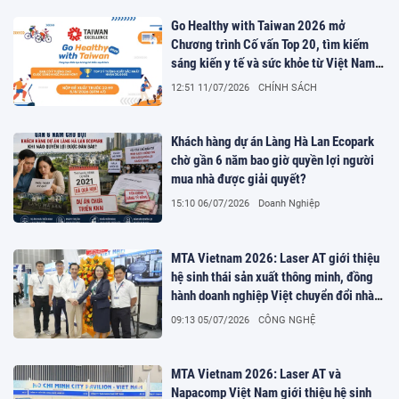
Go Healthy with Taiwan 2026 mở
Chương trình Cố vấn Top 20, tìm kiếm
sáng kiến y tế và sức khỏe từ Việt Nam
và toàn cầu
12:51 11/07/2026
CHÍNH SÁCH
Khách hàng dự án Làng Hà Lan Ecopark
chờ gần 6 năm bao giờ quyền lợi người
mua nhà được giải quyết?
15:10 06/07/2026
Doanh Nghiệp
MTA Vietnam 2026: Laser AT giới thiệu
hệ sinh thái sản xuất thông minh, đồng
hành doanh nghiệp Việt chuyển đổi nhà
máy số
09:13 05/07/2026
CÔNG NGHỆ
MTA Vietnam 2026: Laser AT và
Napacomp Việt Nam giới thiệu hệ sinh