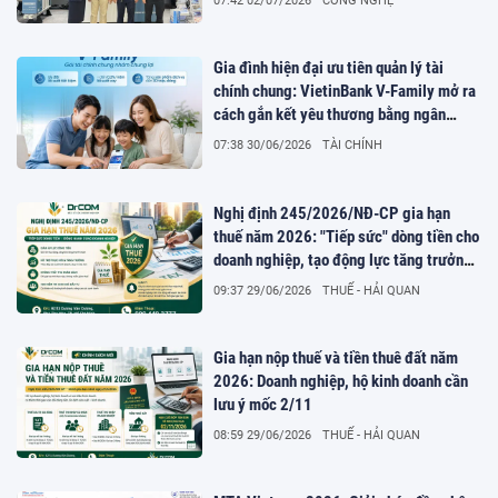
07:42 02/07/2026
CÔNG NGHỆ
Gia đình hiện đại ưu tiên quản lý tài
chính chung: VietinBank V-Family mở ra
cách gắn kết yêu thương bằng ngân
hàng số
07:38 30/06/2026
TÀI CHÍNH
Nghị định 245/2026/NĐ-CP gia hạn
thuế năm 2026: "Tiếp sức" dòng tiền cho
doanh nghiệp, tạo động lực tăng trưởng
kinh tế
09:37 29/06/2026
THUẾ - HẢI QUAN
Gia hạn nộp thuế và tiền thuê đất năm
2026: Doanh nghiệp, hộ kinh doanh cần
lưu ý mốc 2/11
08:59 29/06/2026
THUẾ - HẢI QUAN