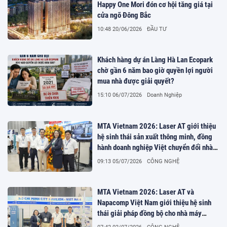
Happy One Mori đón cơ hội tăng giá tại
cửa ngõ Đông Bắc
10:48 20/06/2026
ĐẦU TƯ
Khách hàng dự án Làng Hà Lan Ecopark
chờ gần 6 năm bao giờ quyền lợi người
mua nhà được giải quyết?
15:10 06/07/2026
Doanh Nghiệp
MTA Vietnam 2026: Laser AT giới thiệu
hệ sinh thái sản xuất thông minh, đồng
hành doanh nghiệp Việt chuyển đổi nhà
máy số
09:13 05/07/2026
CÔNG NGHỆ
MTA Vietnam 2026: Laser AT và
Napacomp Việt Nam giới thiệu hệ sinh
thái giải pháp đồng bộ cho nhà máy
thông minh tại TP.HCM