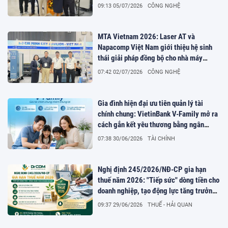
máy số
09:13 05/07/2026
CÔNG NGHỆ
MTA Vietnam 2026: Laser AT và
Napacomp Việt Nam giới thiệu hệ sinh
thái giải pháp đồng bộ cho nhà máy
thông minh tại TP.HCM
07:42 02/07/2026
CÔNG NGHỆ
Gia đình hiện đại ưu tiên quản lý tài
chính chung: VietinBank V-Family mở ra
cách gắn kết yêu thương bằng ngân
hàng số
07:38 30/06/2026
TÀI CHÍNH
Nghị định 245/2026/NĐ-CP gia hạn
thuế năm 2026: "Tiếp sức" dòng tiền cho
doanh nghiệp, tạo động lực tăng trưởng
kinh tế
09:37 29/06/2026
THUẾ - HẢI QUAN