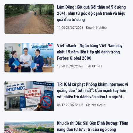
Lâm Đồng: Kết quả Gói thầu số 5 đường
26/4, nhìn từ góc độ cạnh tranh và hiệu
quả đầu tư công
11:00 26/07/2026
Doanh Nghiệp
VietinBank - Ngân hàng Việt Nam duy
nhất 15 năm liên tiếp ghi danh trong
Forbes Global 2000
17:20 23/07/2026
TÀI CHÍNH
TP.HCM xử phạt Phòng khám Intermec vì
quảng cáo “tốt nhất”: Cần mạnh tay hơn
với chiêu trò đánh vào niềm tin người
bệnh
08:17 22/07/2026
CHÍNH SÁCH
Khu đô thị Bắc Sài Gòn Bình Dương: Tiềm
năng đầu tư từ vị trí cửa ngõ công