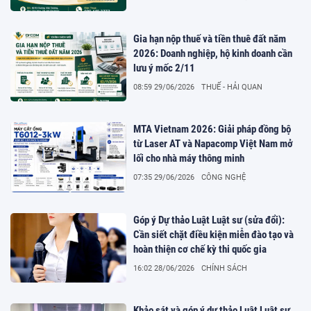
Gia hạn nộp thuế và tiền thuê đất năm
2026: Doanh nghiệp, hộ kinh doanh cần
lưu ý mốc 2/11
08:59 29/06/2026
THUẾ - HẢI QUAN
MTA Vietnam 2026: Giải pháp đồng bộ
từ Laser AT và Napacomp Việt Nam mở
lối cho nhà máy thông minh
07:35 29/06/2026
CÔNG NGHỆ
Góp ý Dự thảo Luật Luật sư (sửa đổi):
Cần siết chặt điều kiện miễn đào tạo và
hoàn thiện cơ chế kỳ thi quốc gia
16:02 28/06/2026
CHÍNH SÁCH
Khảo sát và góp ý dự thảo Luật Luật sư