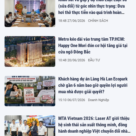
(sửa đổi) từ góc nhìn thực trạng: Đưa
hơi thở thực tiễn vào quá trình hoàn
thiện pháp luật
18:48 27/06/2026
CHÍNH SÁCH
Metro kéo dài vào trung tâm TP.HCM:
Happy One Mori đón cơ hội tăng giá tại
cửa ngõ Đông Bắc
10:48 20/06/2026
ĐẦU TƯ
Khách hàng dự án Làng Hà Lan Ecopark
chờ gần 6 năm bao giờ quyền lợi người
mua nhà được giải quyết?
15:10 06/07/2026
Doanh Nghiệp
MTA Vietnam 2026: Laser AT giới thiệu
hệ sinh thái sản xuất thông minh, đồng
hành doanh nghiệp Việt chuyển đổi nhà