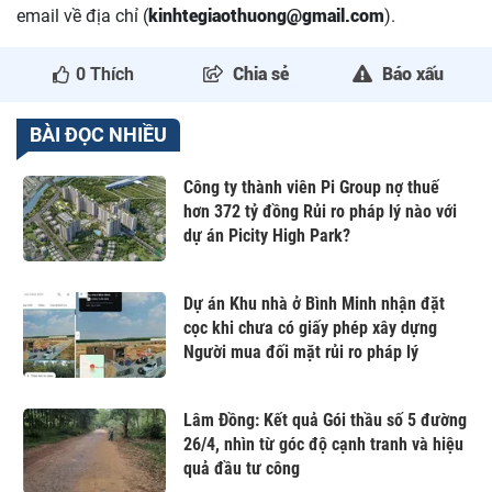
email về địa chỉ (
kinhtegiaothuong@gmail.com
).
0
Thích
Chia sẻ
Báo xấu
BÀI ĐỌC NHIỀU
Công ty thành viên Pi Group nợ thuế
hơn 372 tỷ đồng Rủi ro pháp lý nào với
dự án Picity High Park?
Dự án Khu nhà ở Bình Minh nhận đặt
cọc khi chưa có giấy phép xây dựng
Người mua đối mặt rủi ro pháp lý
Lâm Đồng: Kết quả Gói thầu số 5 đường
26/4, nhìn từ góc độ cạnh tranh và hiệu
quả đầu tư công