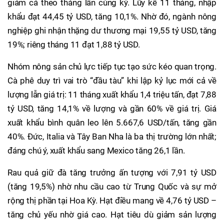
giảm cả theo tháng lẫn cùng kỳ. Lũy kế 11 tháng, nhập
khẩu đạt 44,45 tỷ USD, tăng 10,1%. Nhờ đó, ngành nông
nghiệp ghi nhận thặng dư thương mại 19,55 tỷ USD, tăng
19%; riêng tháng 11 đạt 1,88 tỷ USD.
Nhóm nông sản chủ lực tiếp tục tạo sức kéo quan trọng.
Cà phê duy trì vai trò “đầu tàu” khi lập kỷ lục mới cả về
lượng lẫn giá trị: 11 tháng xuất khẩu 1,4 triệu tấn, đạt 7,88
tỷ USD, tăng 14,1% về lượng và gần 60% về giá trị. Giá
xuất khẩu bình quân leo lên 5.667,6 USD/tấn, tăng gần
40%. Đức, Italia và Tây Ban Nha là ba thị trường lớn nhất;
đáng chú ý, xuất khẩu sang Mexico tăng 26,1 lần.
Rau quả giữ đà tăng trưởng ấn tượng với 7,91 tỷ USD
(tăng 19,5%) nhờ nhu cầu cao từ Trung Quốc và sự mở
rộng thị phần tại Hoa Kỳ. Hạt điều mang về 4,76 tỷ USD –
tăng chủ yếu nhờ giá cao. Hạt tiêu dù giảm sản lượng