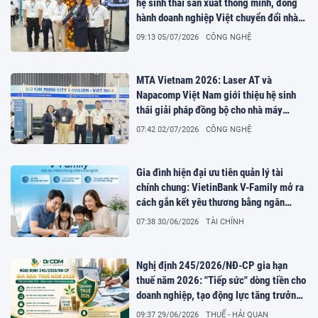
hệ sinh thái sản xuất thông minh, đồng
hành doanh nghiệp Việt chuyển đổi nhà
máy số
09:13 05/07/2026
CÔNG NGHỆ
MTA Vietnam 2026: Laser AT và
Napacomp Việt Nam giới thiệu hệ sinh
thái giải pháp đồng bộ cho nhà máy
thông minh tại TP.HCM
07:42 02/07/2026
CÔNG NGHỆ
Gia đình hiện đại ưu tiên quản lý tài
chính chung: VietinBank V-Family mở ra
cách gắn kết yêu thương bằng ngân
hàng số
07:38 30/06/2026
TÀI CHÍNH
Nghị định 245/2026/NĐ-CP gia hạn
thuế năm 2026: "Tiếp sức" dòng tiền cho
doanh nghiệp, tạo động lực tăng trưởng
kinh tế
09:37 29/06/2026
THUẾ - HẢI QUAN