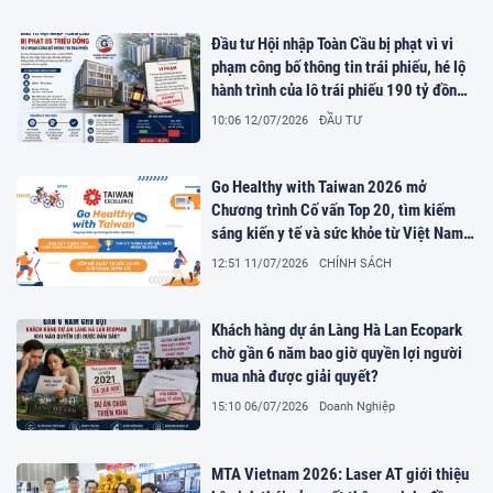
Đầu tư Hội nhập Toàn Cầu bị phạt vì vi
phạm công bố thông tin trái phiếu, hé lộ
hành trình của lô trái phiếu 190 tỷ đồng
đầu tư dự án NO7 Giang Biên, Hà Nội
10:06 12/07/2026
ĐẦU TƯ
Go Healthy with Taiwan 2026 mở
Chương trình Cố vấn Top 20, tìm kiếm
sáng kiến y tế và sức khỏe từ Việt Nam
và toàn cầu
12:51 11/07/2026
CHÍNH SÁCH
Khách hàng dự án Làng Hà Lan Ecopark
chờ gần 6 năm bao giờ quyền lợi người
mua nhà được giải quyết?
15:10 06/07/2026
Doanh Nghiệp
MTA Vietnam 2026: Laser AT giới thiệu