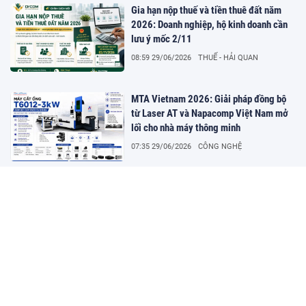
Gia hạn nộp thuế và tiền thuê đất năm
2026: Doanh nghiệp, hộ kinh doanh cần
lưu ý mốc 2/11
08:59 29/06/2026
THUẾ - HẢI QUAN
MTA Vietnam 2026: Giải pháp đồng bộ
từ Laser AT và Napacomp Việt Nam mở
lối cho nhà máy thông minh
07:35 29/06/2026
CÔNG NGHỆ
Góp ý Dự thảo Luật Luật sư (sửa đổi):
Cần siết chặt điều kiện miễn đào tạo và
hoàn thiện cơ chế kỳ thi quốc gia
16:02 28/06/2026
CHÍNH SÁCH
Khảo sát và góp ý dự thảo Luật Luật sư
(sửa đổi) từ góc nhìn thực trạng: Đưa