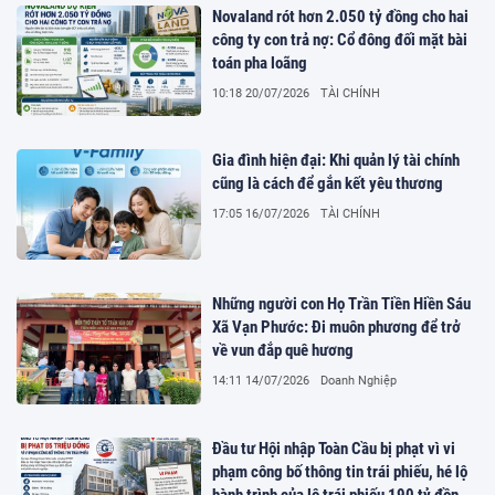
Novaland rót hơn 2.050 tỷ đồng cho hai
công ty con trả nợ: Cổ đông đối mặt bài
toán pha loãng
10:18 20/07/2026
TÀI CHÍNH
Gia đình hiện đại: Khi quản lý tài chính
cũng là cách để gắn kết yêu thương
17:05 16/07/2026
TÀI CHÍNH
Những người con Họ Trần Tiền Hiền Sáu
Xã Vạn Phước: Đi muôn phương để trở
về vun đắp quê hương
14:11 14/07/2026
Doanh Nghiệp
Đầu tư Hội nhập Toàn Cầu bị phạt vì vi
phạm công bố thông tin trái phiếu, hé lộ
hành trình của lô trái phiếu 190 tỷ đồng