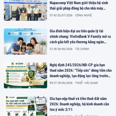
Napacomp Việt Nam giới thiệu hệ sinh
thái giải pháp đồng bộ cho nhà máy
thông minh tại TP.HCM
07:42 02/07/2026
CÔNG NGHỆ
Gia đình hiện đại ưu tiên quản lý tài
chính chung: VietinBank V-Family mở ra
cách gắn kết yêu thương bằng ngân
hàng số
07:38 30/06/2026
TÀI CHÍNH
Nghị định 245/2026/NĐ-CP gia hạn
thuế năm 2026: "Tiếp sức" dòng tiền cho
doanh nghiệp, tạo động lực tăng trưởng
kinh tế
09:37 29/06/2026
THUẾ - HẢI QUAN
Gia hạn nộp thuế và tiền thuê đất năm
2026: Doanh nghiệp, hộ kinh doanh cần
lưu ý mốc 2/11