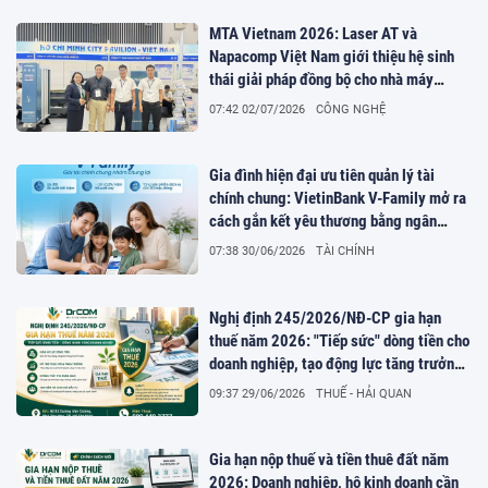
MTA Vietnam 2026: Laser AT và
Napacomp Việt Nam giới thiệu hệ sinh
thái giải pháp đồng bộ cho nhà máy
thông minh tại TP.HCM
07:42 02/07/2026
CÔNG NGHỆ
Gia đình hiện đại ưu tiên quản lý tài
chính chung: VietinBank V-Family mở ra
cách gắn kết yêu thương bằng ngân
hàng số
07:38 30/06/2026
TÀI CHÍNH
Nghị định 245/2026/NĐ-CP gia hạn
thuế năm 2026: "Tiếp sức" dòng tiền cho
doanh nghiệp, tạo động lực tăng trưởng
kinh tế
09:37 29/06/2026
THUẾ - HẢI QUAN
Gia hạn nộp thuế và tiền thuê đất năm
2026: Doanh nghiệp, hộ kinh doanh cần