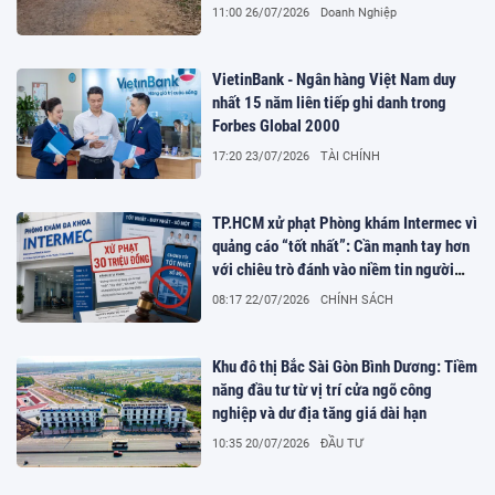
11:00 26/07/2026
Doanh Nghiệp
VietinBank - Ngân hàng Việt Nam duy
nhất 15 năm liên tiếp ghi danh trong
Forbes Global 2000
17:20 23/07/2026
TÀI CHÍNH
TP.HCM xử phạt Phòng khám Intermec vì
quảng cáo “tốt nhất”: Cần mạnh tay hơn
với chiêu trò đánh vào niềm tin người
bệnh
08:17 22/07/2026
CHÍNH SÁCH
Khu đô thị Bắc Sài Gòn Bình Dương: Tiềm
năng đầu tư từ vị trí cửa ngõ công
nghiệp và dư địa tăng giá dài hạn
10:35 20/07/2026
ĐẦU TƯ