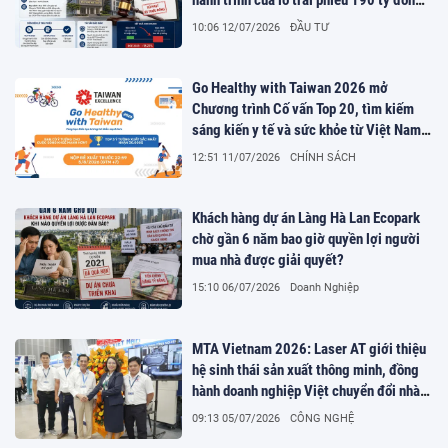
đầu tư dự án NO7 Giang Biên, Hà Nội
10:06 12/07/2026
ĐẦU TƯ
Go Healthy with Taiwan 2026 mở
Chương trình Cố vấn Top 20, tìm kiếm
sáng kiến y tế và sức khỏe từ Việt Nam
và toàn cầu
12:51 11/07/2026
CHÍNH SÁCH
Khách hàng dự án Làng Hà Lan Ecopark
chờ gần 6 năm bao giờ quyền lợi người
mua nhà được giải quyết?
15:10 06/07/2026
Doanh Nghiệp
MTA Vietnam 2026: Laser AT giới thiệu
hệ sinh thái sản xuất thông minh, đồng
hành doanh nghiệp Việt chuyển đổi nhà
máy số
09:13 05/07/2026
CÔNG NGHỆ