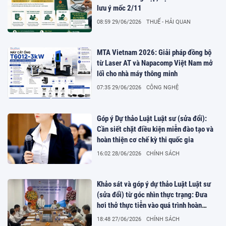
lưu ý mốc 2/11
08:59 29/06/2026
THUẾ - HẢI QUAN
MTA Vietnam 2026: Giải pháp đồng bộ
từ Laser AT và Napacomp Việt Nam mở
lối cho nhà máy thông minh
07:35 29/06/2026
CÔNG NGHỆ
Góp ý Dự thảo Luật Luật sư (sửa đổi):
Cần siết chặt điều kiện miễn đào tạo và
hoàn thiện cơ chế kỳ thi quốc gia
16:02 28/06/2026
CHÍNH SÁCH
Khảo sát và góp ý dự thảo Luật Luật sư
(sửa đổi) từ góc nhìn thực trạng: Đưa
hơi thở thực tiễn vào quá trình hoàn
thiện pháp luật
18:48 27/06/2026
CHÍNH SÁCH