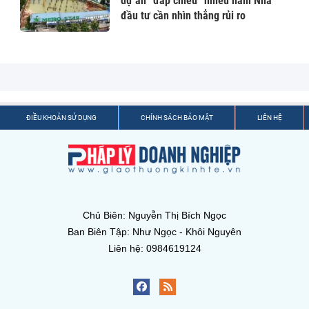
dự án “đắp chiếu” nhiều năm Nhà
đầu tư cần nhìn thẳng rủi ro
ĐIỀU KHOẢN SỬ DỤNG
CHÍNH SÁCH BẢO MẬT
LIÊN HỆ
Chủ Biên: Nguyễn Thị Bích Ngọc
Ban Biên Tập: Như Ngọc - Khôi Nguyên
Liên hệ: 0984619124