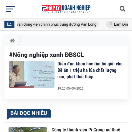
n đầu đưa vận động viên chinh phục cung đường Vân Long
Lâm Đồng: Kế
#Nông nghiệp xanh ĐBSCL
Diễn đàn khoa học tìm lời giải cho
Đề án 1 triệu ha lúa chất lượng
cao, phát thải thấp
19:20 05/09/2025
BÀI ĐỌC NHIỀU
Công ty thành viên Pi Group nợ thuế