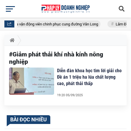
ần đầu đưa vận động viên chinh phục cung đường Vân Long
Lâm Đồng: 
#Giảm phát thải khí nhà kính nông
nghiệp
Diễn đàn khoa học tìm lời giải cho
Đề án 1 triệu ha lúa chất lượng
cao, phát thải thấp
19:20 05/09/2025
BÀI ĐỌC NHIỀU