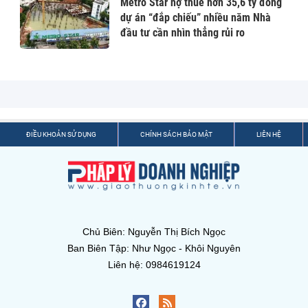
Metro Star nợ thuế hơn 35,6 tỷ đồng
dự án “đắp chiếu” nhiều năm Nhà
đầu tư cần nhìn thẳng rủi ro
ĐIỀU KHOẢN SỬ DỤNG
CHÍNH SÁCH BẢO MẬT
LIÊN HỆ
Chủ Biên: Nguyễn Thị Bích Ngọc
Ban Biên Tập: Như Ngọc - Khôi Nguyên
Liên hệ: 0984619124